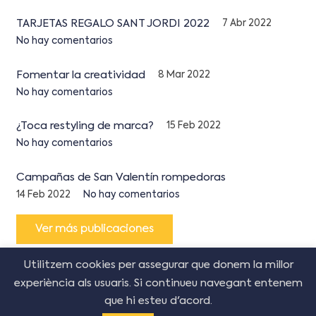
TARJETAS REGALO SANT JORDI 2022
7 Abr 2022
No hay comentarios
Fomentar la creatividad
8 Mar 2022
No hay comentarios
¿Toca restyling de marca?
15 Feb 2022
No hay comentarios
Campañas de San Valentín rompedoras
14 Feb 2022
No hay comentarios
Ver más publicaciones
Utilitzem cookies per assegurar que donem la millor
experiència als usuaris. Si continueu navegant entenem
que hi esteu d'acord.
© Copyright Creative Corner Agency
2026
–
Política