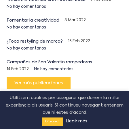
No hay comentarios
Fomentar la creatividad
8 Mar 2022
No hay comentarios
¿Toca restyling de marca?
15 Feb 2022
No hay comentarios
Campañas de San Valentín rompedoras
14 Feb 2022
No hay comentarios
Ver más publicaciones
Utilitzem cookies per assegurar que donem la millor
experiència als usuaris. Si continueu navegant entenem
que hi esteu d'acord.
© Copyright Creative Corner Agency
2026
–
Política
de cookies
|
Avís legal
|
Política de privacitat
Llegir més
D'acord!