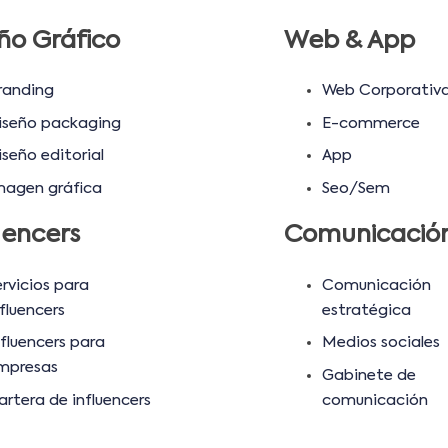
ño Gráfico
Web & App
randing
Web Corporativ
iseño packaging
E-commerce
iseño editorial
App
magen gráfica
Seo/Sem
uencers
Comunicació
ervicios para
Comunicación
fluencers
estratégica
nfluencers para
Medios sociales
mpresas
Gabinete de
artera de influencers
comunicación