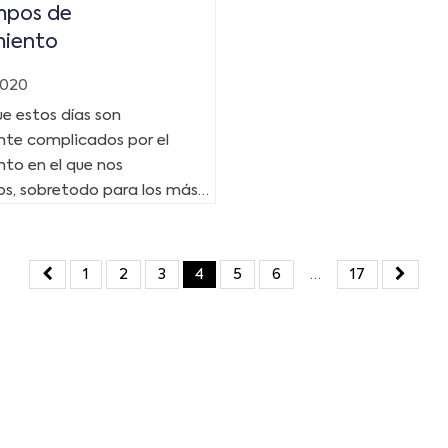
mpos de
miento
2020
e estos días son
nte complicados por el
to en el que nos
s, sobretodo para los más…
1
2
3
4
5
6
…
17