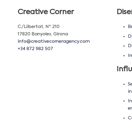
Creative Corner
Dise
C/Llibertat, Nº 210
B
17820 Banyoles, Girona
D
info@creativecorneragency.com
D
+34 872 982 507
I
Infl
S
in
I
e
C