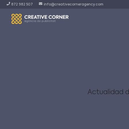
872 982 507
info@creativecorneragency.com
Actualidad d