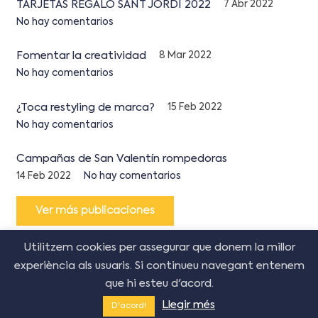
TARJETAS REGALO SANT JORDI 2022
7 Abr 2022
No hay comentarios
Fomentar la creatividad
8 Mar 2022
No hay comentarios
¿Toca restyling de marca?
15 Feb 2022
No hay comentarios
Campañas de San Valentín rompedoras
14 Feb 2022
No hay comentarios
Ver más publicaciones
Utilitzem cookies per assegurar que donem la millor
experiència als usuaris. Si continueu navegant entenem
que hi esteu d'acord.
© Copyright Creative Corner Agency
2026
–
Política
de cookies
|
Avís legal
|
Política de privacitat
Llegir més
D'acord!