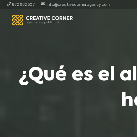
872 982 507
info@creativecorneragency.com
¿Qué es el 
h