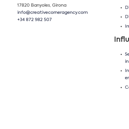
17820 Banyoles, Girona
D
info@creativecorneragency.com
D
+34 872 982 507
I
Infl
S
in
I
e
C