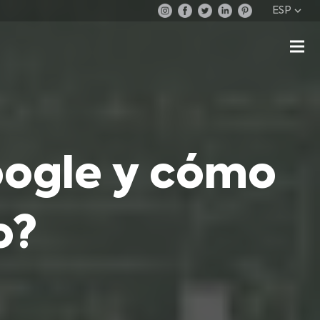
ESP
oogle y cómo
o?