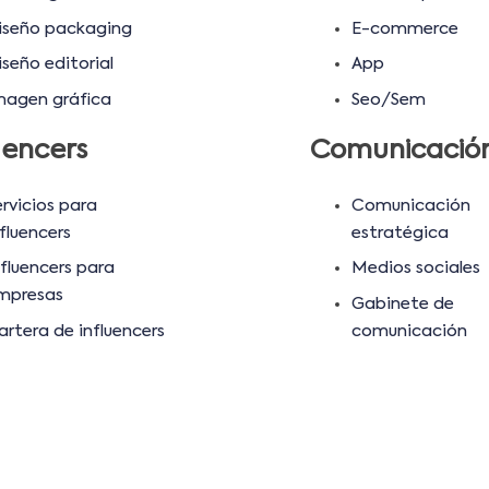
iseño packaging
E-commerce
iseño editorial
App
magen gráfica
Seo/Sem
uencers
Comunicació
ervicios para
Comunicación
fluencers
estratégica
nfluencers para
Medios sociales
mpresas
Gabinete de
artera de influencers
comunicación