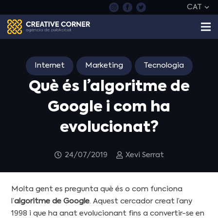
CAT
Internet
Marketing
Tecnologia
Què és l’algoritme de
Google i com ha
evolucionat?
24/07/2019
Xevi Serrat
Molta gent es pregunta què és o com funciona
l’
algoritme de Google
. Aquest cercador creat l’any
1998 i que ha anat evolucionant fins a convertir-se en