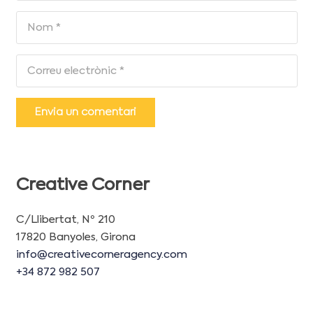
Envia un comentari
Creative Corner
C/Llibertat, Nº 210
17820 Banyoles, Girona
info@creativecorneragency.com
+34 872 982 507