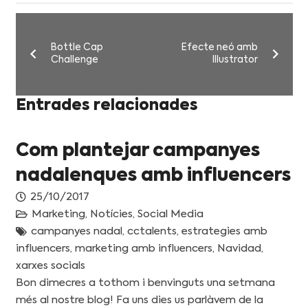
Bottle Cap
Efecte neó amb
Challenge
Illustrator
Entrades relacionades
Com plantejar campanyes
nadalenques amb influencers
25/10/2017
Marketing
,
Notícies
,
Social Media
campanyes nadal
,
cctalents
,
estrategies amb
influencers
,
marketing amb influencers
,
Navidad
,
xarxes socials
Bon dimecres a tothom i benvinguts una setmana
més al nostre blog! Fa uns dies us parlàvem de la