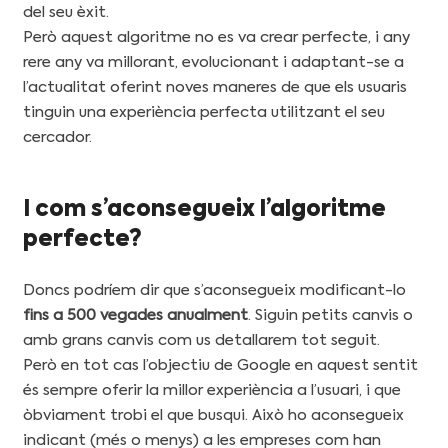
del seu èxit.
Però aquest algoritme no es va crear perfecte, i any
rere any va millorant, evolucionant i adaptant-se a
l’actualitat oferint noves maneres de que els usuaris
tinguin una experiència perfecta utilitzant el seu
cercador.
I com s’aconsegueix l’algoritme
perfecte?
Doncs podríem dir que s’aconsegueix modificant-lo
fins a 500 vegades anualment
. Siguin petits canvis o
amb grans canvis com us detallarem tot seguit.
Però en tot cas l’objectiu de Google en aquest sentit
és sempre oferir la millor experiència a l’usuari, i que
òbviament trobi el que busqui. Això ho aconsegueix
indicant (més o menys) a les empreses com han