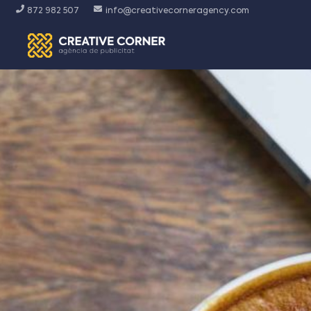
872 982 507
info@creativecorneragency.com