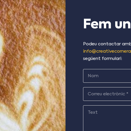
Fem un
Podeu contactar amb n
info@creativecorner
següent formulari: