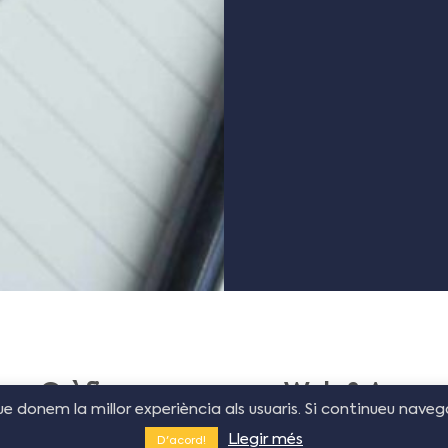
eny Gràfic
Web & App
ue donem la millor experiència als usuaris. Si continueu nave
Llegir més
randing
Web Corporativ
D'acord!