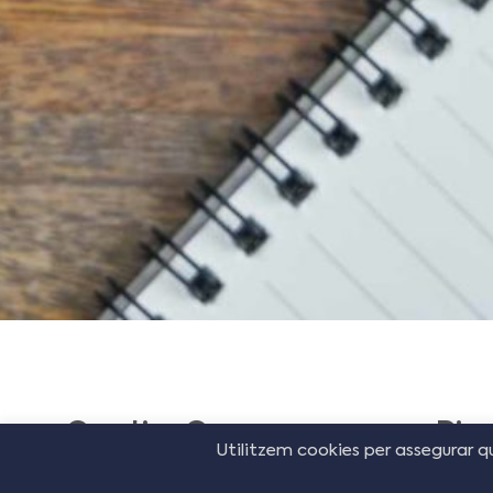
Creative Corner
Diss
Utilitzem cookies per assegurar q
C/Llibertat, Nº 210
B