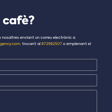
 cafè?
osaltres enviant un correu electrònic a
agency.com
, trucant al
872982507
o emplenant el