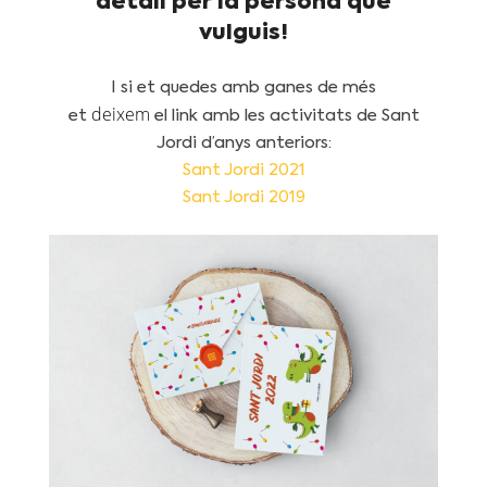
detall per la persona que
vulguis!
I
si
et quedes amb ganes de més
deixem
et
el
link
amb les activitats de Sant
Jordi d’anys anteriors:
Sant Jordi 2021
Sant Jordi 2019