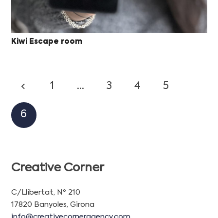
Kiwi Escape room
1
…
3
4
5
6
Creative Corner
C/Llibertat, Nº 210
17820 Banyoles, Girona
info@creativecorneragency.com