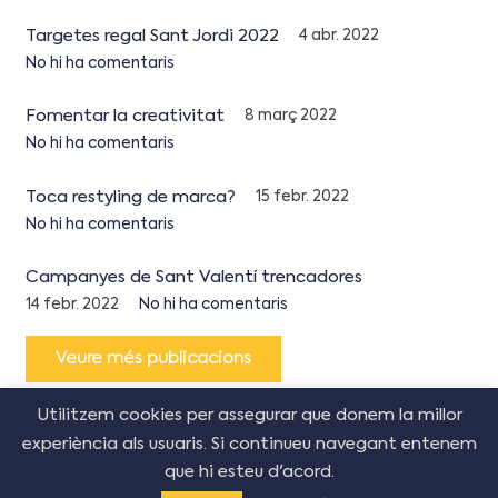
Targetes regal Sant Jordi 2022
4 abr. 2022
No hi ha comentaris
Fomentar la creativitat
8 març 2022
No hi ha comentaris
Toca restyling de marca?
15 febr. 2022
No hi ha comentaris
Campanyes de Sant Valentí trencadores
14 febr. 2022
No hi ha comentaris
Veure més publicacions
Utilitzem cookies per assegurar que donem la millor
experiència als usuaris. Si continueu navegant entenem
que hi esteu d'acord.
© Copyright Creative Corner Agency
2026
–
Política