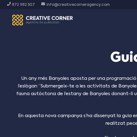
872 982 507
info@creativecorneragency.com
Gui
Un any més Banyoles aposta per una programació d’a
l’eslògan “Submergeix-te a les activitats de Banyole
fauna autòctona de l’estany de Banyoles donant-li un
En aquesta nova campanya s’ha dissenyat la guia en
realitzat pec