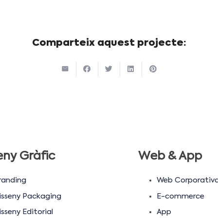
Comparteix aquest projecte:
eny Gràfic
Web & App
randing
Web Corporativ
isseny Packaging
E-commerce
sseny Editorial
App