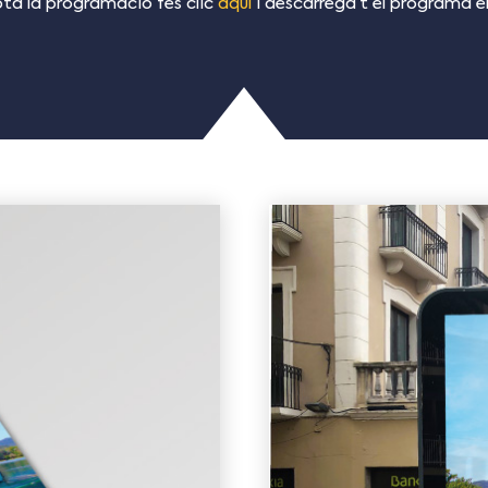
tota la programació fes clic
aquí
i descarrega’t el programa 