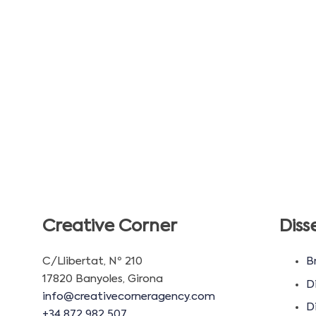
Creative Corner
Diss
C/Llibertat, Nº 210
B
17820 Banyoles, Girona
D
info@creativecorneragency.com
Di
+34 872 982 507