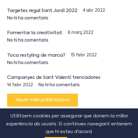
Targetes regal Sant Jordi 2022
4 abr. 2022
No hi ha comentaris
Fomentar la creativitat
8 març 2022
No hi ha comentaris
Toca restyling de marca?
15 febr. 2022
No hi ha comentaris
Campanyes de Sant Valentí trencadores
14 febr. 2022
No hi ha comentaris
Veure més publicacions
Utilitzem cookies per assegurar que donem la millor
experiència als usuaris. Si continueu navegant entenem
que hi esteu d'acord.
© Copyright Creative Corner Agency
2026
–
Política