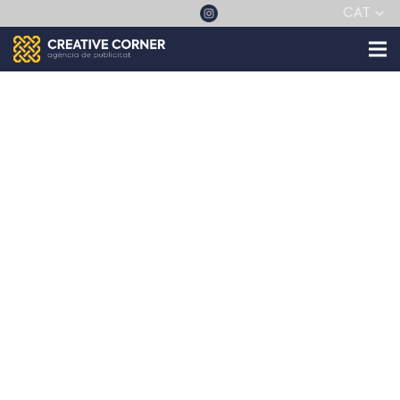
CAT
Punt Lila
A través de l’oficina jove Cal Drac, s’ha impulsat una
campanya de prevenció i sensibilització durant el
carnestoltes 2019 contra les agressions sexistes, la
violència de gènere, la festa saludable i la inclusió
social per mitjà d’un Punt Lila d’informació i atenció
al ciutadà. Tota la imatge gràfica ha anat lligada
amb la del carnestoltes 2019, és per això que el seu
eslògan ha sigut “Dona joc al Carnestoltes sense fer
trampes”.