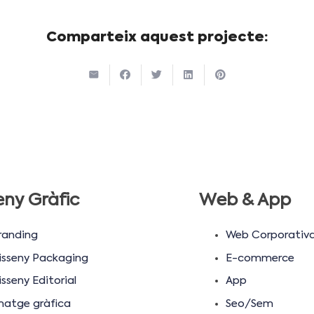
Comparteix aquest projecte:
eny Gràfic
Web & App
randing
Web Corporativ
isseny Packaging
E-commerce
sseny Editorial
App
matge gràfica
Seo/Sem