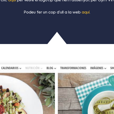
 clic
aquí
per veure el logotip que hem dissenyat per Gym Virt
Podeu fer un cop d’ull a la web
aquí
.