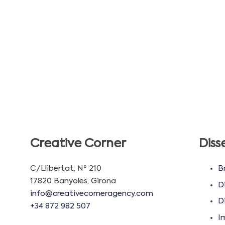
Creative Corner
Diss
C/Llibertat, Nº 210
B
17820 Banyoles, Girona
D
info@creativecorneragency.com
Di
+34 872 982 507
I