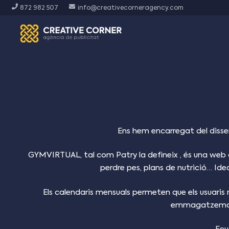
872 982 507
info@creativecorneragency.com
Ens hem encarregat del disse
GYMVIRTUAL, tal com Patry la defineix , és una web d
perdre pes, plans de nutrició… Idea
Els calendaris mensuals permeten que els usuaris r
emmagatzemar l