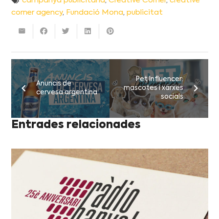
campanya publicitària
,
Creative Corner
,
creative
corner agency
,
Fundació Mona
,
publicitat
Pet Influencer:
Anuncis de
mascotes i xarxes
cervesa argentina
socials
Entrades relacionades