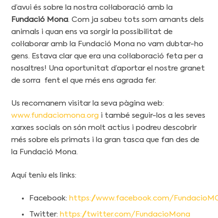
d’avui és sobre la nostra col·laboració amb la
Fundació Mona
. Com ja sabeu tots som amants dels
animals i quan ens va sorgir la possibilitat de
col·laborar amb la Fundació Mona no vam dubtar-ho
gens. Estava clar que era una col·laboració feta per a
nosaltres! Una oportunitat d’aportar el nostre granet
de sorra fent el que més ens agrada fer.
Us recomanem visitar la seva pàgina web:
www.fundaciomona.org
i també seguir-los a les seves
xarxes socials on són molt actius i podreu descobrir
més sobre els primats i la gran tasca que fan des de
la Fundació Mona.
Aquí teniu els links:
Facebook:
https://www.facebook.com/Fundacio
Twitter:
https://twitter.com/FundacioMona