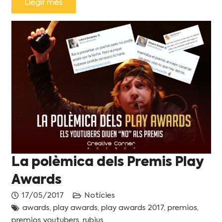
Llegir més
La polèmica dels Premis Play
Awards
17/05/2017
Notícies
awards
,
play awards
,
play awards 2017
,
premios
,
premios youtubers
,
rubius