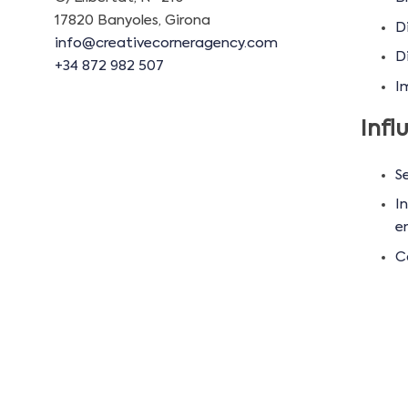
17820 Banyoles, Girona
D
info@creativecorneragency.com
Di
+34 872 982 507
I
Infl
Se
In
e
C