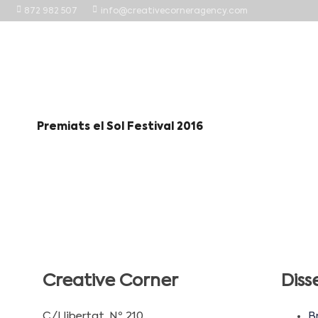
872 982 507
info@creativecorneragency.com
Premiats el Sol Festival 2016
Creative Corner
Diss
C/Llibertat, Nº 210
B