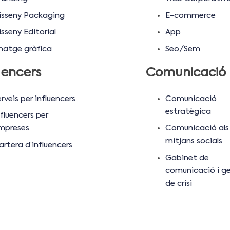
isseny Packaging
E-commerce
sseny Editorial
App
matge gràfica
Seo/Sem
uencers
Comunicació
rveis per influencers
Comunicació
estratègica
fluencers per
mpreses
Comunicació als
mitjans socials
artera d’influencers
Gabinet de
comunicació i ge
de crisi