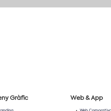
eny Gràfic
Web & App
randing
Web Corporativ