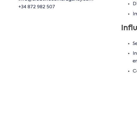
Di
+34 872 982 507
I
Infl
Se
In
e
C