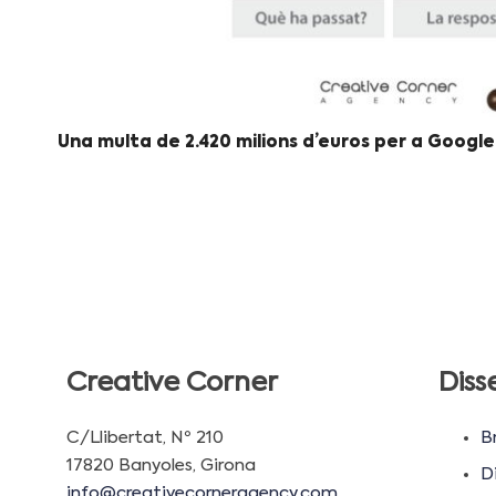
Una multa de 2.420 milions d’euros per a Google
Creative Corner
Diss
C/Llibertat, Nº 210
B
17820 Banyoles, Girona
D
info@creativecorneragency.com