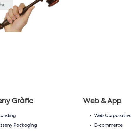
eny Gràfic
Web & App
randing
Web Corporativ
isseny Packaging
E-commerce