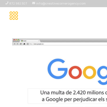
872 982 507
info@creativecorneragency.com