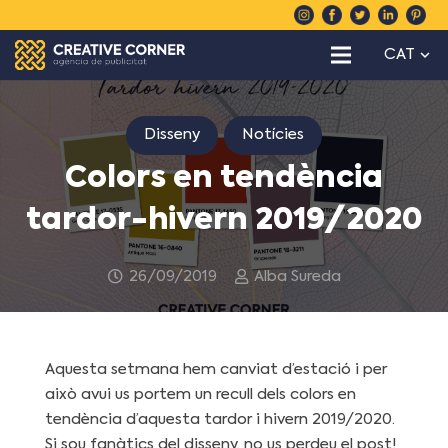
CAT
Disseny
Notícies
Colors en tendència
tardor-hivern 2019/2020
26/09/2019
Alba Sureda
Aquesta setmana hem canviat d’estació i per
això avui us portem un recull dels colors en
tendència d’aquesta tardor i hivern 2019/2020.
Si sou fanàtics del disseny, no us perdeu el post!