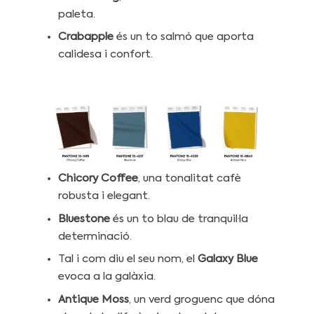
paleta.
Crabapple
és un to salmó que aporta
calidesa i confort.
Chicory Coffee
, una tonalitat cafè
robusta i elegant.
Bluestone
és un to blau de tranquil·la
determinació.
Tal i com diu el seu nom, el
Galaxy Blue
evoca a la galàxia.
Antique Moss
, un verd groguenc que dóna