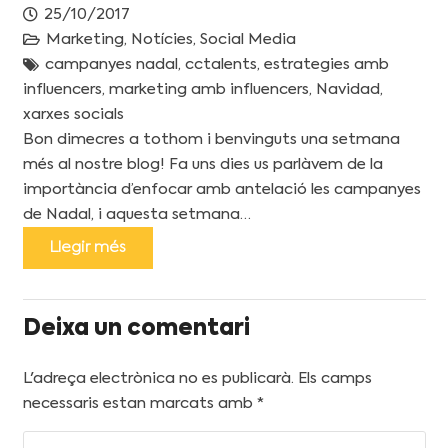
25/10/2017
Marketing
,
Notícies
,
Social Media
campanyes nadal
,
cctalents
,
estrategies amb
influencers
,
marketing amb influencers
,
Navidad
,
xarxes socials
Bon dimecres a tothom i benvinguts una setmana
més al nostre blog! Fa uns dies us parlàvem de la
importància d’enfocar amb antelació les campanyes
de Nadal, i aquesta setmana…
Llegir més
Deixa un comentari
L'adreça electrònica no es publicarà.
Els camps
necessaris estan marcats amb
*