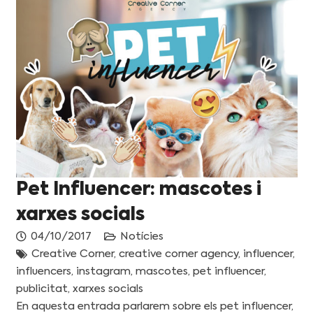
Pet Influencer: mascotes i
xarxes socials
04/10/2017
Notícies
Creative Corner
,
creative corner agency
,
influencer
,
influencers
,
instagram
,
mascotes
,
pet influencer
,
publicitat
,
xarxes socials
En aquesta entrada parlarem sobre els pet influencer,