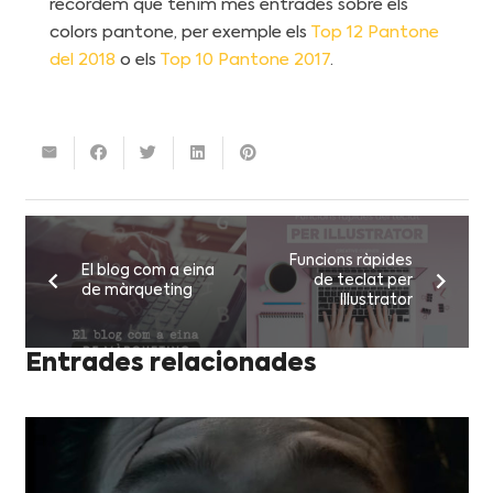
recordem que tenim més entrades sobre els
colors pantone, per exemple els
Top 12 Pantone
del 2018
o els
Top 10 Pantone 2017
.
Funcions ràpides
El blog com a eina
de teclat per
de màrqueting
Illustrator
Entrades relacionades