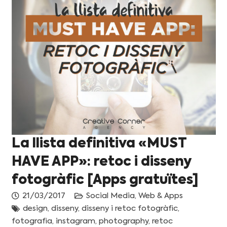
La llista definitiva «MUST
HAVE APP»: retoc i disseny
fotogràfic [Apps gratuïtes]
21/03/2017
Social Media
,
Web & Apps
design
,
disseny
,
disseny i retoc fotogràfic
,
fotografia
,
instagram
,
photography
,
retoc