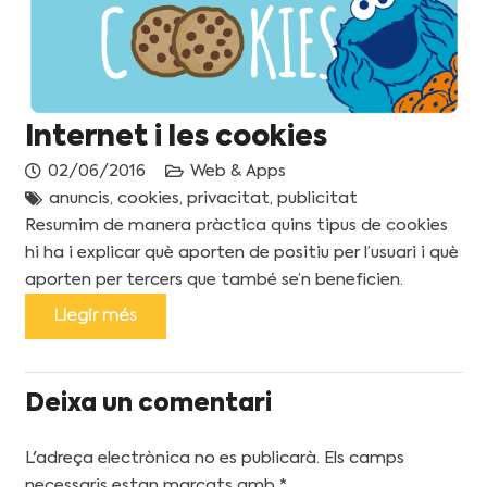
Internet i les cookies
02/06/2016
Web & Apps
anuncis
,
cookies
,
privacitat
,
publicitat
Resumim de manera pràctica quins tipus de cookies
hi ha i explicar què aporten de positiu per l’usuari i què
aporten per tercers que també se’n beneficien.
Llegir més
Deixa un comentari
L'adreça electrònica no es publicarà.
Els camps
necessaris estan marcats amb
*