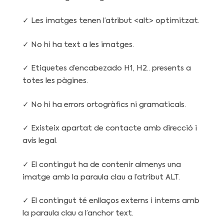
✓ Les imatges tenen l’atribut <alt> optimitzat.
✓ No hi ha text a les imatges.
✓ Etiquetes d’encabezado H1, H2.. presents a
totes les pàgines.
✓ No hi ha errors ortogràfics ni gramaticals.
✓ Existeix apartat de contacte amb direcció i
avís legal.
✓ El contingut ha de contenir almenys una
imatge amb la paraula clau a l’atribut ALT.
✓ El contingut té enllaços externs i interns amb
la paraula clau a l’anchor text.