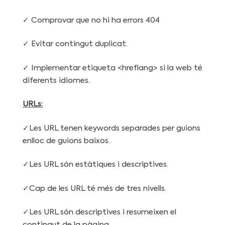
✓ Comprovar que no hi ha errors 404
✓ Evitar contingut duplicat.
✓ Implementar etiqueta <hreflang> si la web té
diferents idiomes.
URLs:
✓Les URL tenen keywords separades per guions
enlloc de guions baixos.
✓Les URL són estàtiques i descriptives.
✓Cap de les URL té més de tres nivells.
✓Les URL són descriptives i resumeixen el
contingut de la pàgina.