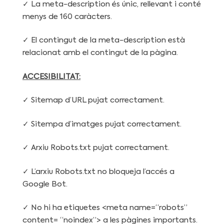
✓ La meta-description és únic, rellevant i conté
menys de 160 caràcters.
✓ El contingut de la meta-description està
relacionat amb el contingut de la pàgina.
ACCESIBILITAT:
✓ Sitemap d’URL pujat correctament.
✓ Sitempa d’imatges pujat correctament.
✓ Arxiu Robots.txt pujat correctament.
✓ L’arxiu Robots.txt no bloqueja l’accés a
Google Bot.
✓ No hi ha etiquetes <meta name=“robots”
content= “noindex”> a les pàgines importants.