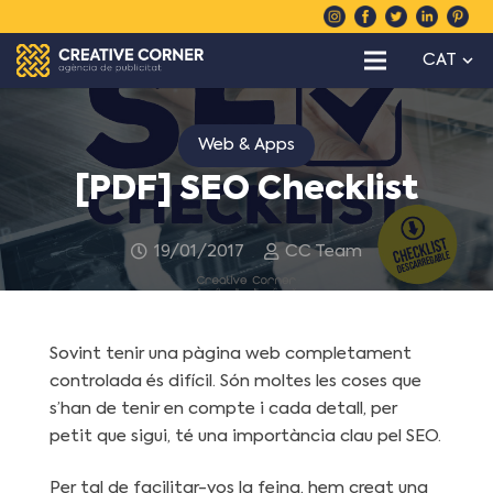
CAT
Web & Apps
[PDF] SEO Checklist
19/01/2017
CC Team
Sovint tenir una pàgina web completament
controlada és difícil. Són moltes les coses que
s’han de tenir en compte i cada detall, per
petit que sigui, té una importància clau pel SEO.
Per tal de facilitar-vos la feina, hem creat una