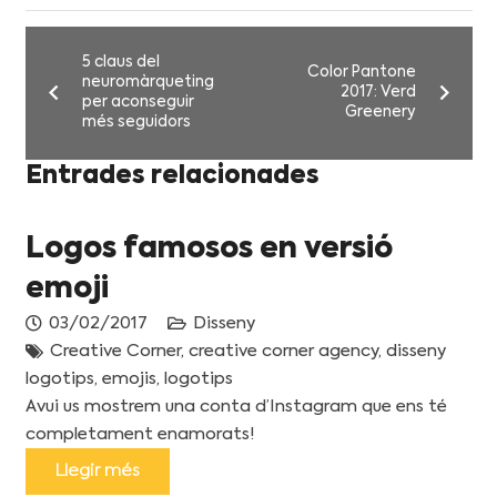
5 claus del
Color Pantone
neuromàrqueting
2017: Verd
per aconseguir
Greenery
més seguidors
Entrades relacionades
Logos famosos en versió
emoji
03/02/2017
Disseny
Creative Corner
,
creative corner agency
,
disseny
logotips
,
emojis
,
logotips
Avui us mostrem una conta d’Instagram que ens té
completament enamorats!
Llegir més