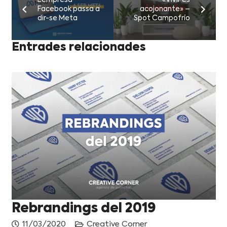
L’empresa
«Vivir es
Facebook passa a
acojonante» –
dir-se Meta
Spot Campofrío
Entrades relacionades
Rebrandings del 2019
11/03/2020
Creative Corner