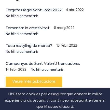
Targetes regal Sant Jordi 2022
4 abr. 2022
No hi ha comentaris
Fomentar la creativitat
8 març 2022
No hi ha comentaris
Toca restyling de marca?
15 febr. 2022
No hi ha comentaris
Campanyes de Sant Valentí trencadores
14 febr. 2022
No hi ha comentaris
Veure més publicacions
Utilitzem cookies per assegurar que donem la millor
experiència als usuaris. Si continueu navegant entenem
que hi esteu d'acord.
© Copyright Creative Corner Agency
2026
–
Política