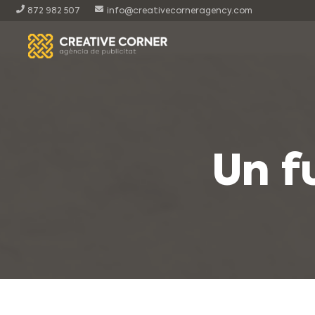
872 982 507
info@creativecorneragency.com
Un f