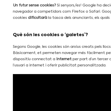
Un futur sense cookies?
Sí senyors/es! Google ha decid
navegador a competidors com Firefox o Safari. Googl
cookies
dificultarà
la tasca dels anunciants, els qual
Què són les cookies o ‘galetes’?
Segons Google, les cookies són arxius creats pels lloc
Bàsicament, et permeten navegar més fàcilment pel 
dispositiu connectat a
Internet
per part d’un tercer d
l’usuari a internet i oferir publicitat personalitzada.