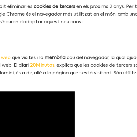
it eliminar les
cookies de tercers
en els pròxims 2 anys. Per 
e Chrome és el navegador més utilitzat en el món, amb una 
s s’hauran d’adaptar aquest nou canvi.
s
web
que visites i la
memòria
cau del navegador, la qual aju
web. El diari
20Minutos
, explica que les cookies de tercers s
omini, és a dir, aliè a la pàgina que s’està visitant. Són util