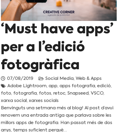
‘Must have apps’
per a l’edició
fotogràfica
07/08/2019
Social Media
,
Web & Apps
Adobe Lightroom
,
app
,
apps fotografia
,
edició
,
foto
,
fotografia
,
fotos
,
retoc
,
Snapseed
,
VSCO
,
xarxa social
,
xarxes socials
Benvinguts una setmana més al blog! Al post d’avui
renovem una entrada antiga que parlava sobre les
millors apps de fotografia. Han passat més de dos
anys, temps suficient perquè…