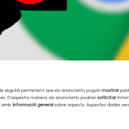
gle seguirà permetent que els anunciants puguin
mostrar
publ
tes. D’aquesta manera, els anunciants podran
sol·licitar
inform
rà amb
informació general
sobre aquests. Aquestes dades sera