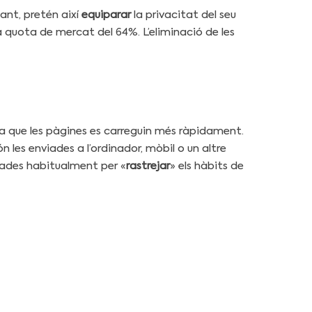
tant, pretén així
equiparar
la privacitat del seu
quota de mercat del 64%. L’eliminació de les
da que les pàgines es carreguin més ràpidament.
ón les enviades a l’ordinador, mòbil o un altre
itzades habitualment per «
rastrejar
» els hàbits de