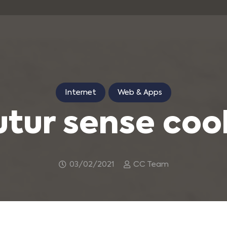
Internet
Web & Apps
utur sense coo
03/02/2021
CC Team