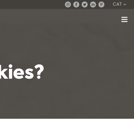
CAT
kies?