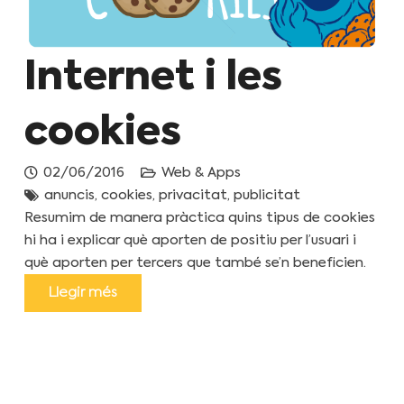
Internet i les
cookies
02/06/2016
Web & Apps
anuncis
,
cookies
,
privacitat
,
publicitat
Resumim de manera pràctica quins tipus de cookies
hi ha i explicar què aporten de positiu per l’usuari i
què aporten per tercers que també se’n beneficien.
Llegir més