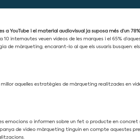
es a YouTube i el material audiovisual ja suposa més d’un 78
 10 internautes veuen vídeos de les marques i el 65% d’aques
ia de màrqueting, encarant-lo al que els usuaris busquen: els
millor aquelles estratègies de màrqueting realitzades en ví
les emocions o informen sobre un fet o producte en concret s
anya de video màrqueting tinguin en compte aquestes premis
litzacions.