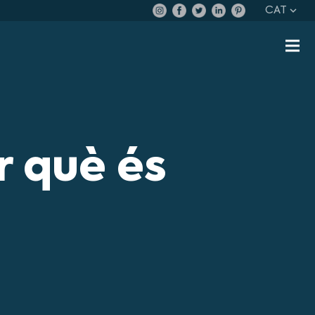
CAT
r què és