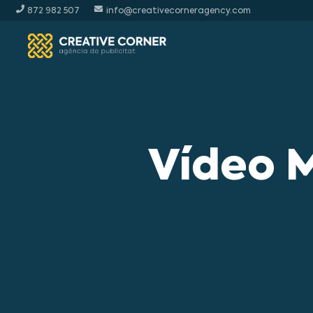
872 982 507
info@creativecorneragency.com
Vídeo M